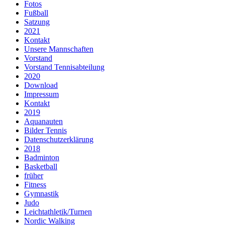
Fotos
Fußball
Satzung
2021
Kontakt
Unsere Mannschaften
Vorstand
Vorstand Tennisabteilung
2020
Download
Impressum
Kontakt
2019
Aquanauten
Bilder Tennis
Datenschutzerklärung
2018
Badminton
Basketball
früher
Fitness
Gymnastik
Judo
Leichtathletik/Turnen
Nordic Walking