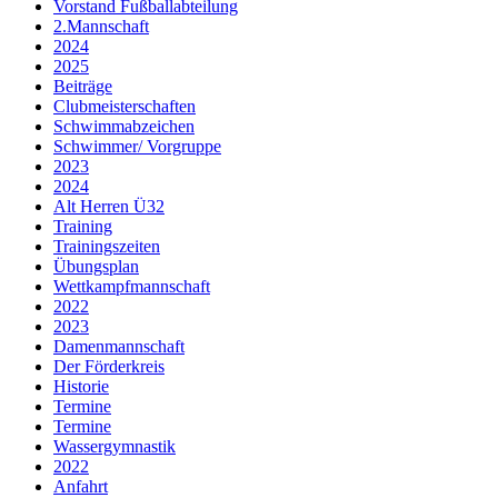
Vorstand Fußballabteilung
2.Mannschaft
2024
2025
Beiträge
Clubmeisterschaften
Schwimmabzeichen
Schwimmer/ Vorgruppe
2023
2024
Alt Herren Ü32
Training
Trainingszeiten
Übungsplan
Wettkampfmannschaft
2022
2023
Damenmannschaft
Der Förderkreis
Historie
Termine
Termine
Wassergymnastik
2022
Anfahrt