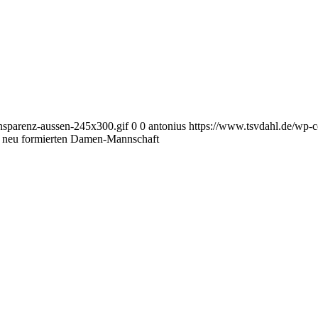
ansparenz-aussen-245x300.gif
0
0
antonius
https://www.tsvdahl.de/wp-c
er neu formierten Damen-Mannschaft