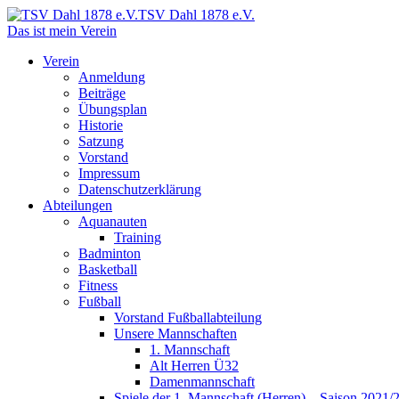
TSV Dahl 1878 e.V.
Das ist mein Verein
Verein
Anmeldung
Beiträge
Übungsplan
Historie
Satzung
Vorstand
Impressum
Datenschutzerklärung
Abteilungen
Aquanauten
Training
Badminton
Basketball
Fitness
Fußball
Vorstand Fußballabteilung
Unsere Mannschaften
1. Mannschaft
Alt Herren Ü32
Damenmannschaft
Spiele der 1. Mannschaft (Herren) – Saison 2021/