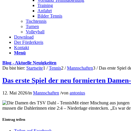
Vorstand Tennisabteilung
Training
Anfahrt
Bilder Tennis
Tischtennis
Turnen
Volleyball
Download
Der Förderkreis
Kontakt
Menü
Blog - Aktuelle Neuigkeiten
Du bist hier:
Startseite
1
/
Tennis
2
/
Mannschaften
3
/
Das erste Spiel 
Das erste Spiel der neu formierten Dame
12. Mai 2026
/
in
Mannschaften
/
von
antonius
Mit einer Mischung aus jungen 
mussen die Dahlerinnen eine 2:4 – Niederlage einstecken. „Es war den
Eintrag teilen
Teilen auf Facebook