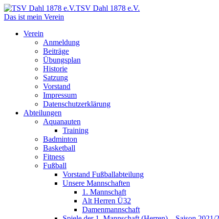
TSV Dahl 1878 e.V.
Das ist mein Verein
Verein
Anmeldung
Beiträge
Übungsplan
Historie
Satzung
Vorstand
Impressum
Datenschutzerklärung
Abteilungen
Aquanauten
Training
Badminton
Basketball
Fitness
Fußball
Vorstand Fußballabteilung
Unsere Mannschaften
1. Mannschaft
Alt Herren Ü32
Damenmannschaft
Spiele der 1. Mannschaft (Herren) – Saison 2021/