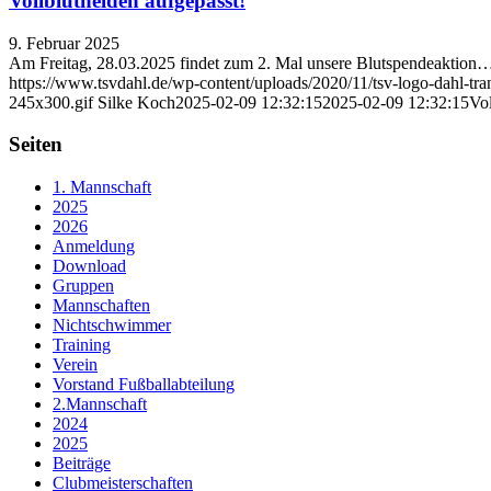
Vollbluthelden aufgepasst!
9. Februar 2025
Am Freitag, 28.03.2025 findet zum 2. Mal unsere Blutspendeaktion
https://www.tsvdahl.de/wp-content/uploads/2020/11/tsv-logo-dahl-tr
245x300.gif
Silke Koch
2025-02-09 12:32:15
2025-02-09 12:32:15
Vol
Seiten
1. Mannschaft
2025
2026
Anmeldung
Download
Gruppen
Mannschaften
Nichtschwimmer
Training
Verein
Vorstand Fußballabteilung
2.Mannschaft
2024
2025
Beiträge
Clubmeisterschaften