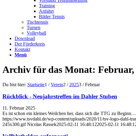
Vorstand Tennisabteilung
Training
Anfahrt
Bilder Tennis
Tischtennis
Turnen
Volleyball
Download
Der Förderkreis
Kontakt
Menü
Archiv für das Monat: Februar,
Du bist hier:
Startseite
1
/
Verein
2
/
2025
3
/
Februar
Rückblick - Neujahrstreffen im Dahler Stuben
11. Februar 2025
Es ist schon ein kleines Weilchen her, dass sich die TTG zu Beginn…
https://www.tsvdahl.de/wp-content/uploads/2020/11/tsv-logo-dahl-tr
245x300.gif
Nicolas Rassek
2025-02-11 16:48:12
2025-02-11 16:48:1