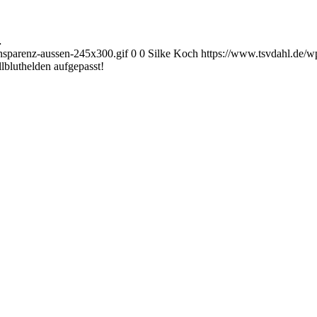
…
ansparenz-aussen-245x300.gif
0
0
Silke Koch
https://www.tsvdahl.de/wp
lbluthelden aufgepasst!