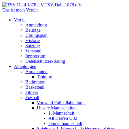
TSV Dahl 1878 e.V.
Das ist mein Verein
Verein
Anmeldung
Beiträge
Übungsplan
Historie
Satzung
Vorstand
Impressum
Datenschutzerklärung
Abteilungen
Aquanauten
Training
Badminton
Basketball
Fitness
Fußball
Vorstand Fußballabteilung
Unsere Mannschaften
1. Mannschaft
Alt Herren Ü32
Damenmannschaft
Spiele der 1. Mannschaft (Herren) – Saison