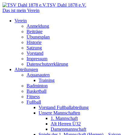
TSV Dahl 1878 e.V.
Das ist mein Verein
Verein
Anmeldung
Beiträge
Übungsplan
Historie
Satzung
Vorstand
Impressum
Datenschutzerklärung
Abteilungen
Aquanauten
Training
Badminton
Basketball
Fitness
Fußball
Vorstand Fußballabteilung
Unsere Mannschaften
1. Mannschaft
Alt Herren Ü32
Damenmannschaft
Spiele der 1. Mannschaft (Herren) – Saison