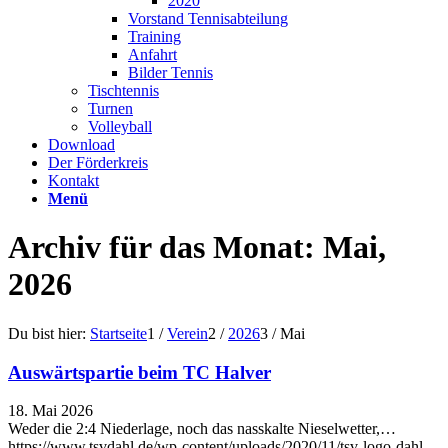
2020
Vorstand Tennisabteilung
Training
Anfahrt
Bilder Tennis
Tischtennis
Turnen
Volleyball
Download
Der Förderkreis
Kontakt
Menü
Archiv für das Monat: Mai,
2026
Du bist hier:
Startseite
1
/
Verein
2
/
2026
3
/
Mai
Auswärtspartie beim TC Halver
18. Mai 2026
Weder die 2:4 Niederlage, noch das nasskalte Nieselwetter,…
https://www.tsvdahl.de/wp-content/uploads/2020/11/tsv-logo-dahl-