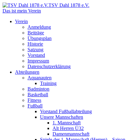
TSV Dahl 1878 e.V.
Das ist mein Verein
Verein
Anmeldung
Beiträge
Übungsplan
Historie
Satzung
Vorstand
Impressum
Datenschutzerklärung
Abteilungen
Aquanauten
Training
Badminton
Basketball
Fitness
Fußball
Vorstand Fußballabteilung
Unsere Mannschaften
1. Mannschaft
Alt Herren Ü32
Damenmannschaft
Spiele der 1. Mannschaft (Herren) – Saison