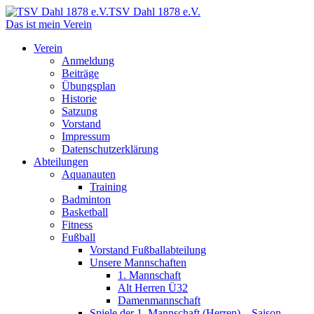
TSV Dahl 1878 e.V.
Das ist mein Verein
Verein
Anmeldung
Beiträge
Übungsplan
Historie
Satzung
Vorstand
Impressum
Datenschutzerklärung
Abteilungen
Aquanauten
Training
Badminton
Basketball
Fitness
Fußball
Vorstand Fußballabteilung
Unsere Mannschaften
1. Mannschaft
Alt Herren Ü32
Damenmannschaft
Spiele der 1. Mannschaft (Herren) – Saison