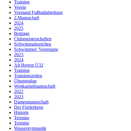
Training
Verein
Vorstand Fußballabteilung
2.Mannschaft
2024
2025
Beiträge
Clubmeisterschaften
Schwimmabzeichen
Schwimmer/ Vorgruppe
2023
2024
Alt Herren Ü32
Training
Trainingszeiten
Übungsplan
Wettkampfmannschaft
2022
2023
Damenmannschaft
Der Förderkreis
Historie
Termine
Termine
Wassergymnastik