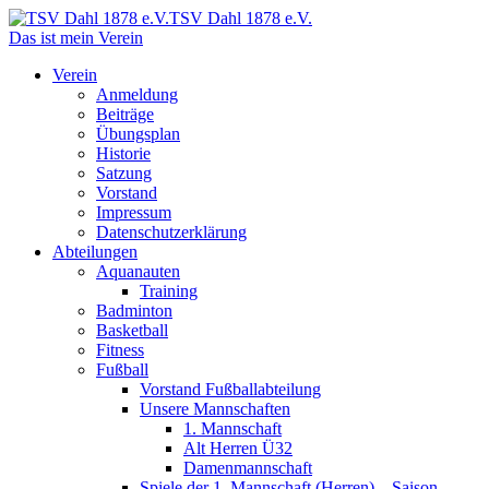
TSV Dahl 1878 e.V.
Das ist mein Verein
Verein
Anmeldung
Beiträge
Übungsplan
Historie
Satzung
Vorstand
Impressum
Datenschutzerklärung
Abteilungen
Aquanauten
Training
Badminton
Basketball
Fitness
Fußball
Vorstand Fußballabteilung
Unsere Mannschaften
1. Mannschaft
Alt Herren Ü32
Damenmannschaft
Spiele der 1. Mannschaft (Herren) – Saison