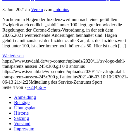
3. Juni 2021
/
in
Verein
/
von
antonius
Nachdem in Hagen der Inzidenzwert nun nach einer gefühlten
Ewigkeit auch endlich „stabil“ unter 100 liegt, greifen wieder die
Regelungen der Corona-Schutz-Verordnung, in der seit dem
28.05.2021 weitreichende Änderungen beinhaltet sind. Hagen
gehört damit zunächst der Inzidenzstufe 3 an, d.h. der Inzidenzwert
liegt unter 100, ist aber immer noch höher als 50. Hier ist nach […]
Weiterlesen
https://www.tsvdahl.de/wp-content/uploads/2020/11/tsv-logo-dahl-
transparenz-aussen-245x300.gif
0
0
antonius
https://www.tsvdahl.de/wp-content/uploads/2020/11/tsv-logo-dahl-
transparenz-aussen-245x300.gif
antonius
2021-06-03 10:10:26
2021-
06-13 21:42:25
Mitteilung des Service-Zentrums Sport
Seite 4 von 7
«
‹
2
3
4
5
6
›
»
Anmeldung
Beiträge
Übungsplan
Historie
Satzung
Vorstand
Impressum