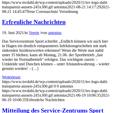
https://www.tsvdahl.de/wp-content/uploads/2020/11/tsv-logo-dahl-
transparenz-aussen-245x300.gif
antonius
2021-08-21 14:17:29
2021-
08-21 14:45:47
Neue Coronaschutz Verordnung
Erfreuliche Nachrichten
19. Juni 2021
/
in
Verein
/
von
antonius
Das Servicezentrum Sport schreibt: „Endlich können wir auch hier
in Hagen ein deutlich entspannteres Infektionsgeschehen mit stark
sinkenden Inzidenzwerten erkennen! Wenn die Werte nun stabil
unter 35 bleiben, kann ab Montag, 21.06. der Sportbetrieb „fast
wieder im Normalbetrieb“ erfolgen. Das wichtigste zuerst: –
Umkleide und Duschen können – unter Abstandswahrung – wieder
genutzt werden! – […]
Weiterlesen
https://www.tsvdahl.de/wp-content/uploads/2020/11/tsv-logo-dahl-
transparenz-aussen-245x300.gif
0
0
antonius
https://www.tsvdahl.de/wp-content/uploads/2020/11/tsv-logo-dahl-
transparenz-aussen-245x300.gif
antonius
2021-06-19 10:06:35
2021-
06-19 10:06:35
Erfreuliche Nachrichten
Mitteilung des Service-Zentrums Sport