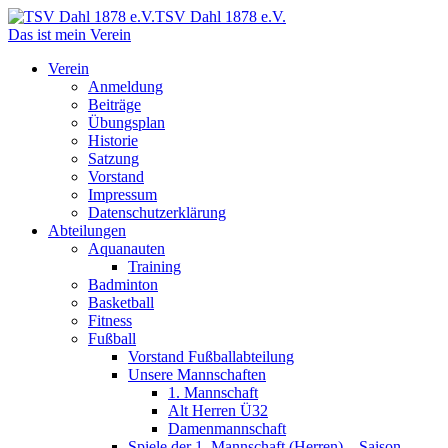
TSV Dahl 1878 e.V.
Das ist mein Verein
Verein
Anmeldung
Beiträge
Übungsplan
Historie
Satzung
Vorstand
Impressum
Datenschutzerklärung
Abteilungen
Aquanauten
Training
Badminton
Basketball
Fitness
Fußball
Vorstand Fußballabteilung
Unsere Mannschaften
1. Mannschaft
Alt Herren Ü32
Damenmannschaft
Spiele der 1. Mannschaft (Herren) – Saison