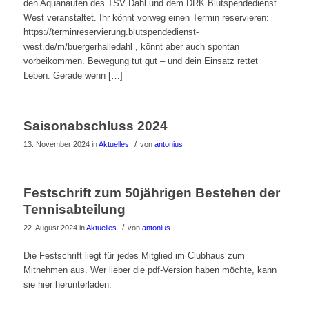
den Aquanauten des TSV Dahl und dem DRK Blutspendedienst
West veranstaltet. Ihr könnt vorweg einen Termin reservieren:
https://terminreservierung.blutspendedienst-
west.de/m/buergerhalledahl , könnt aber auch spontan
vorbeikommen. Bewegung tut gut – und dein Einsatz rettet
Leben. Gerade wenn […]
Saisonabschluss 2024
/
13. November 2024
in
Aktuelles
von
antonius
Festschrift zum 50jährigen Bestehen der
Tennisabteilung
/
22. August 2024
in
Aktuelles
von
antonius
Die Festschrift liegt für jedes Mitglied im Clubhaus zum
Mitnehmen aus. Wer lieber die pdf-Version haben möchte, kann
sie hier herunterladen.