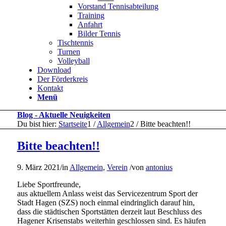
Vorstand Tennisabteilung
Training
Anfahrt
Bilder Tennis
Tischtennis
Turnen
Volleyball
Download
Der Förderkreis
Kontakt
Menü
Blog - Aktuelle Neuigkeiten
Du bist hier:
Startseite
1
/
Allgemein
2
/
Bitte beachten!!
Bitte beachten!!
9. März 2021
/
in
Allgemein
,
Verein
/
von
antonius
Liebe Sportfreunde,
aus aktuellem Anlass weist das Servicezentrum Sport der
Stadt Hagen (SZS) noch einmal eindringlich darauf hin,
dass die städtischen Sportstätten derzeit laut Beschluss des
Hagener Krisenstabs weiterhin geschlossen sind. Es häufen