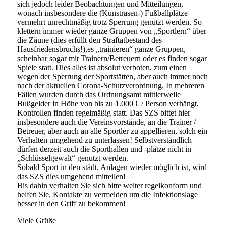
sich jedoch leider Beobachtungen und Mitteilungen,
wonach insbesondere die (Kunstrasen-) Fußballplätze
vermehrt unrechtmäßig trotz Sperrung genutzt werden. So
klettern immer wieder ganze Gruppen von „Sportlern“ über
die Zäune (dies erfüllt den Straftatbestand des
Hausfriedensbruchs!),es „trainieren“ ganze Gruppen,
scheinbar sogar mit Trainern/Betreuern oder es finden sogar
Spiele statt. Dies alles ist absolut verboten, zum einen
wegen der Sperrung der Sportstätten, aber auch immer noch
nach der aktuellen Corona-Schutzverordnung. In mehreren
Fällen wurden durch das Ordnungsamt mittlerweile
Bußgelder in Höhe von bis zu 1.000 € / Person verhängt,
Kontrollen finden regelmäßig statt. Das SZS bittet hier
insbesondere auch die Vereinsvorstände, an die Trainer /
Betreuer, aber auch an alle Sportler zu appellieren, solch ein
Verhalten umgehend zu unterlassen! Selbstverständlich
dürfen derzeit auch die Sporthallen und -plätze nicht in
„Schlüsselgewalt“ genutzt werden.
Sobald Sport in den städt. Anlagen wieder möglich ist, wird
das SZS dies umgehend mitteilen!
Bis dahin verhalten Sie sich bitte weiter regelkonform und
helfen Sie, Kontakte zu vermeiden um die Infektionslage
besser in den Griff zu bekommen!
Viele Grüße