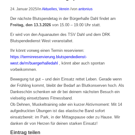
/
/
24. Januar 2025
in
Aktuelles
,
Verein
von
antonius
Der nächste Blutspendetag in der Bürgerhalle Dahl findet am
Freitag, den 13.3.2026
von 15.00 – 19.00 Uhr statt.
Er wird von den Aquanauten des TSV Dahl und dem DRK
Blutspendedienst West veranstaltet.
Ihr könnt vorweg einen Termin reservieren:
https://terminreservierung.blutspendedienst-
west.de/m/buergerhalledahl
, könnt aber auch spontan
vorbeikommen.
Bewegung tut gut – und dein Einsatz rettet Leben. Gerade wenn
der Frühling kommt, bleibt der Bedarf an Blutkonserven hoch. Als
Dankeschön schenken wir dir bei deinem nächsten Besuch ein
vielseitig einsetzbares Fitnessband.
Ob Dehnen, Muskeltraining oder ein kurzer Aktivmoment: Mit 14
aufgedruckten Übungen ist das elastische Band sofort
einsatzbereit: im Park, in der Mittagspause oder zu Hause. Wir
danken dir von Herzen für deinen starken Einsatz!
Eintrag teilen