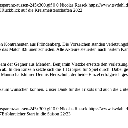
ansparenz-aussen-245x300.gif
0
0
Nicolas Rassek
https://www.tsvdahl.d
8
Rückblick auf die Kreismeisterschaften 2022
en Kontrahenten aus Fröndenberg. Die Vorzeichen standen verletzungsb
te das Match 8:8 unentschieden. Alle Akteure steuerten nach hartem K
eam der Gegner aus Menden. Benjamin Vietzke ersetzte den verletzungs
ab. In den Einzeln setzte sich die TTG Spiel für Spiel durch. Dabei 
nschaftsführer Dennis Herrschuh, der beide Einzel erfolgreich gestalt
ts kaum wünschen können. Unser Dank für die Trikots und auch die Unte
ansparenz-aussen-245x300.gif
0
0
Nicolas Rassek
https://www.tsvdahl.d
7
Erfolgreicher Start in die Saison 22/23