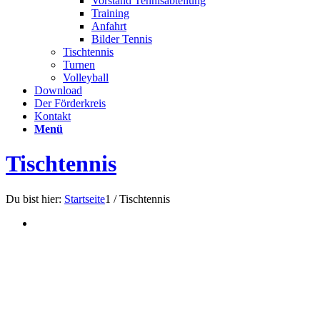
Vorstand Tennisabteilung
Training
Anfahrt
Bilder Tennis
Tischtennis
Turnen
Volleyball
Download
Der Förderkreis
Kontakt
Menü
Tischtennis
Du bist hier:
Startseite
1
/
Tischtennis