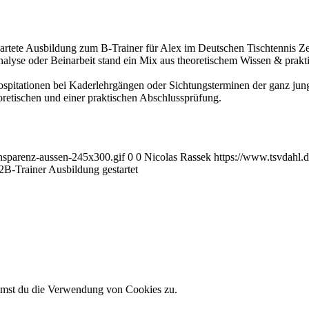
rtete Ausbildung zum B-Trainer für Alex im Deutschen Tischtennis Ze
lanalyse oder Beinarbeit stand ein Mix aus theoretischem Wissen & pr
pitationen bei Kaderlehrgängen oder Sichtungsterminen der ganz jung
retischen und einer praktischen Abschlussprüfung.
ansparenz-aussen-245x300.gif
0
0
Nicolas Rassek
https://www.tsvdahl.d
2
B-Trainer Ausbildung gestartet
immst du die Verwendung von Cookies zu.