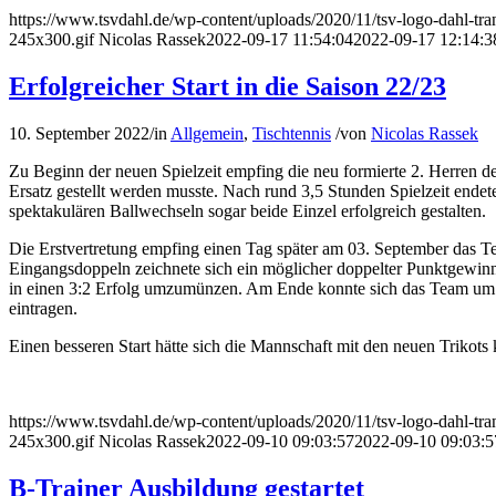
https://www.tsvdahl.de/wp-content/uploads/2020/11/tsv-logo-dahl-tr
245x300.gif
Nicolas Rassek
2022-09-17 11:54:04
2022-09-17 12:14:3
Erfolgreicher Start in die Saison 22/23
10. September 2022
/
in
Allgemein
,
Tischtennis
/
von
Nicolas Rassek
Zu Beginn der neuen Spielzeit empfing die neu formierte 2. Herren d
Ersatz gestellt werden musste. Nach rund 3,5 Stunden Spielzeit ende
spektakulären Ballwechseln sogar beide Einzel erfolgreich gestalten.
Die Erstvertretung empfing einen Tag später am 03. September das T
Eingangsdoppeln zeichnete sich ein möglicher doppelter Punktgewinn 
in einen 3:2 Erfolg umzumünzen. Am Ende konnte sich das Team um Man
eintragen.
Einen besseren Start hätte sich die Mannschaft mit den neuen Triko
https://www.tsvdahl.de/wp-content/uploads/2020/11/tsv-logo-dahl-tr
245x300.gif
Nicolas Rassek
2022-09-10 09:03:57
2022-09-10 09:03:5
B-Trainer Ausbildung gestartet