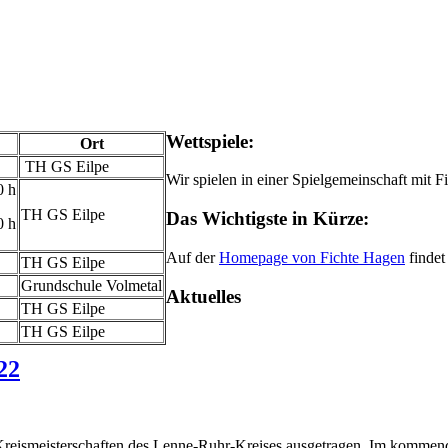
Wettspiele:
Ort
TH GS Eilpe
Wir spielen in einer Spielgemeinschaft mit F
0 h
TH GS Eilpe
Das Wichtigste in Kürze:
0 h
Auf der
Homepage von Fichte Hagen
findet
TH GS Eilpe
Grundschule Volmetal
Aktuelles
TH GS Eilpe
TH GS Eilpe
22
reismeisterschaften des Lenne-Ruhr-Kreises ausgetragen. Im kommend