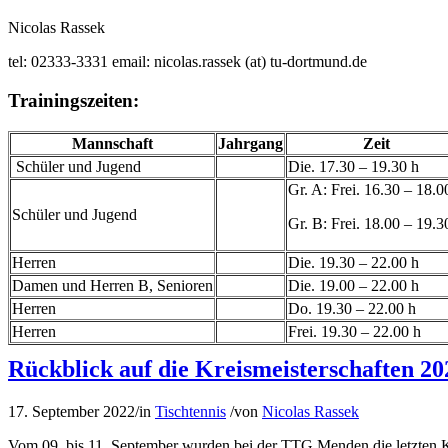
Nicolas Rassek
tel: 02333-3331 email: nicolas.rassek (at) tu-dortmund.de
Trainingszeiten:
Mannschaft
Jahrgang
Zeit
Schüler und Jugend
Die. 17.30 – 19.30 h
Gr. A: Frei. 16.30 – 18.0
Schüler und Jugend
Gr. B: Frei. 18.00 – 19.3
Herren
Die. 19.30 – 22.00 h
Damen und Herren B, Senioren
Die. 19.00 – 22.00 h
Herren
Do. 19.30 – 22.00 h
Herren
Frei. 19.30 – 22.00 h
Rückblick auf die Kreismeisterschaften 20
17. September 2022
/
in
Tischtennis
/
von
Nicolas Rassek
Vom 09. bis 11. September wurden bei der TTG Menden die letzten K