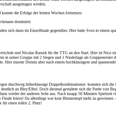
rrschaft ausgetragen werden.
konnte die Erfolge der letzten Wochen fortsetzen:
eckmann dominiert:
en sich dann im Einzelfinale gegenüber. Hier hatte Sven in einem sp
errschuh und Nicolas Rassek für die TTG an den Start. Hier ist Nico e
nis in seiner Gruppe mit 2 Siegen und 1 Niederlage als Gruppenerster
izierte. Hier musste Dennis aber nach einem hochklassigem und spanne
egen durchweg höherklassige Doppelkombinationen konnten sich die Be
 deutlich an Bley/Elbel. Doch diesmal gestaltete sich die Partie von 
dann wieder der anderen Seite aus. Nach knapp 50 Minuten Spielzeit 
 Finale feiern! Da allerdings war kein Blumentopf mehr zu gewinnen 
für einen tollen 2. Platz!