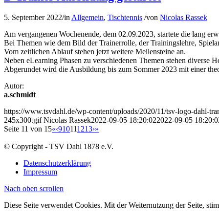
5. September 2022
/
in
Allgemein
,
Tischtennis
/
von
Nicolas Rassek
Am vergangenen Wochenende, dem 02.09.2023, startete die lang erwa
Bei Themen wie dem Bild der Trainerrolle, der Trainingslehre, Spie
Vom zeitlichen Ablauf stehen jetzt weitere Meilensteine an.
Neben eLearning Phasen zu verschiedenen Themen stehen diverse Hos
Abgerundet wird die Ausbildung bis zum Sommer 2023 mit einer theo
Autor:
a.schmidt
https://www.tsvdahl.de/wp-content/uploads/2020/11/tsv-logo-dahl-tr
245x300.gif
Nicolas Rassek
2022-09-05 18:20:02
2022-09-05 18:20:0
Seite 11 von 15
«
‹
9
10
11
12
13
›
»
© Copyright - TSV Dahl 1878 e.V.
Datenschutzerklärung
Impressum
Nach oben scrollen
Diese Seite verwendet Cookies. Mit der Weiternutzung der Seite, st