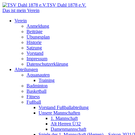
TSV Dahl 1878 e.V.
Das ist mein Verein
Verein
Anmeldung
Beiträge
Übungsplan
Historie
Satzung
Vorstand
Impressum
Datenschutzerklärung
Abteilungen
Aquanauten
Training
Badminton
Basketball
Fitness
Fußball
Vorstand Fußballabteilung
Unsere Mannschaften
1. Mannschaft
Alt Herren Ü32
Damenmannschaft
Spiele der 1. Mannschaft (Herren) – Saison 2021/