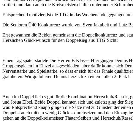
sortiert und dann auch die Kreismeisterschaften unter neuer Schirmhe
Entsprechend motiviert ist die TTG in das Wochenende gegangen und 
Die Senioren Ü40 Konkurrenz wurde von Sven Jakubeit und Lutz B
Erst gewannen die Beiden gemeinsam die Doppelkonkurrenz und stand
Herzlichen Glückwunsch für den Doppelsieg aus TTG-Sicht!
Einen Tag später startete Die Herren B Klasse. Hier gingen Dennis H
Gruppenspielen im Einzel ausgeschieden, aber dafür konnte sich Den
Nervenstärke und Spielstärke, so dass er sich für das Finale qualif
gratulieren. Wir gratulieren Dennis herzlich zu einem tollen 2. Platz!
Auch im Doppel lief es gut für die Kombination Herrschuh/Rassek, g
und Josua Elbel. Beide Doppel kannten sich und zuletzt ging der Sieg
war. Entsprechend knapp gingen die Sätze mal zu Gunsten der einen 
Doppel – auch mit ein wenig Glück – durchsetzen und den Einzug ins
gehen an die Doppelkreismeister Thater/Seibert und Herrschuh/Rassek 