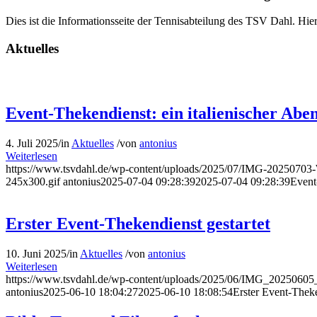
Dies ist die Informationsseite der Tennisabteilung des TSV Dahl. Hi
Aktuelles
Event-Thekendienst: ein italienischer Abe
4. Juli 2025
/
in
Aktuelles
/
von
antonius
Weiterlesen
https://www.tsvdahl.de/wp-content/uploads/2025/07/IMG-202507
245x300.gif
antonius
2025-07-04 09:28:39
2025-07-04 09:28:39
Event
Erster Event-Thekendienst gestartet
10. Juni 2025
/
in
Aktuelles
/
von
antonius
Weiterlesen
https://www.tsvdahl.de/wp-content/uploads/2025/06/IMG_20250605
antonius
2025-06-10 18:04:27
2025-06-10 18:08:54
Erster Event-Theke