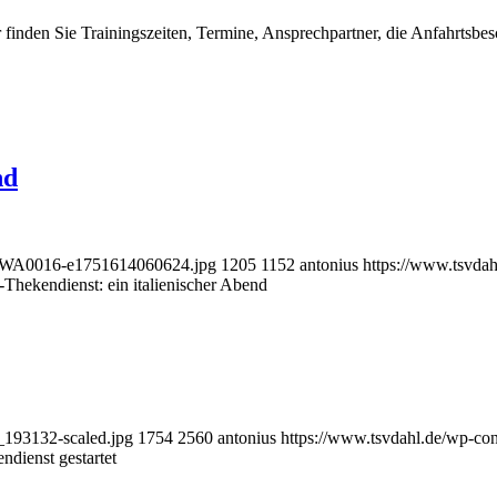
er finden Sie Trainingszeiten, Termine, Ansprechpartner, die Anfahrtsb
nd
03-WA0016-e1751614060624.jpg
1205
1152
antonius
https://www.tsvdah
-Thekendienst: ein italienischer Abend
_193132-scaled.jpg
1754
2560
antonius
https://www.tsvdahl.de/wp-con
ndienst gestartet