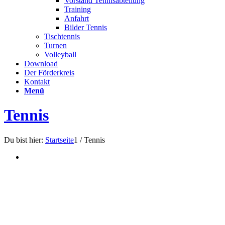
Vorstand Tennisabteilung
Training
Anfahrt
Bilder Tennis
Tischtennis
Turnen
Volleyball
Download
Der Förderkreis
Kontakt
Menü
Tennis
Du bist hier:
Startseite
1
/
Tennis