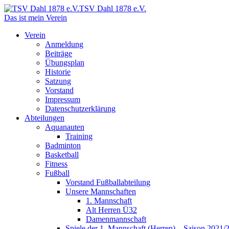
TSV Dahl 1878 e.V.
Das ist mein Verein
Verein
Anmeldung
Beiträge
Übungsplan
Historie
Satzung
Vorstand
Impressum
Datenschutzerklärung
Abteilungen
Aquanauten
Training
Badminton
Basketball
Fitness
Fußball
Vorstand Fußballabteilung
Unsere Mannschaften
1. Mannschaft
Alt Herren Ü32
Damenmannschaft
Spiele der 1. Mannschaft (Herren) – Saison 2021/