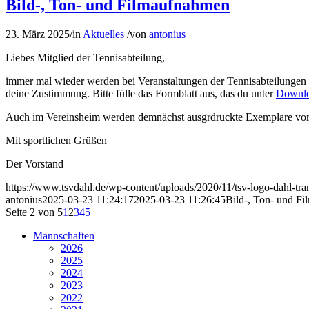
Bild-, Ton- und Filmaufnahmen
23. März 2025
/
in
Aktuelles
/
von
antonius
Liebes Mitglied der Tennisabteilung,
immer mal wieder werden bei Veranstaltungen der Tennisabteilungen B
deine Zustimmung. Bitte fülle das Formblatt aus, das du unter
Downl
Auch im Vereinsheim werden demnächst ausgrdruckte Exemplare vorr
Mit sportlichen Grüßen
Der Vorstand
https://www.tsvdahl.de/wp-content/uploads/2020/11/tsv-logo-dahl-tr
antonius
2025-03-23 11:24:17
2025-03-23 11:26:45
Bild-, Ton- und F
Seite 2 von 5
1
2
3
4
5
Mannschaften
2026
2025
2024
2023
2022