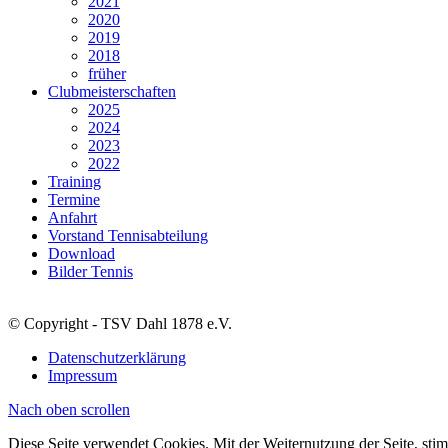
2021
2020
2019
2018
früher
Clubmeisterschaften
2025
2024
2023
2022
Training
Termine
Anfahrt
Vorstand Tennisabteilung
Download
Bilder Tennis
© Copyright - TSV Dahl 1878 e.V.
Datenschutzerklärung
Impressum
Nach oben scrollen
Diese Seite verwendet Cookies. Mit der Weiternutzung der Seite, st